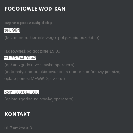
POGOTOWIE
WOD-KAN
czynne przez całą dobę
tel. 994
(bez numeru kierunkowego, połączenie bezpłatne)
jak również po godzinie 15:00
tel. 75 744 30 42
(opłata zgodnie ze stawką operatora)
(automatyczne przekierowanie na numer komórkowy jak niżej,
opłatę ponosi MPWiK Sp. z o.o.)
kom. 608 810 396
(opłata zgodna ze stawką operatora)
KONTAKT
ul. Zamkowa 3