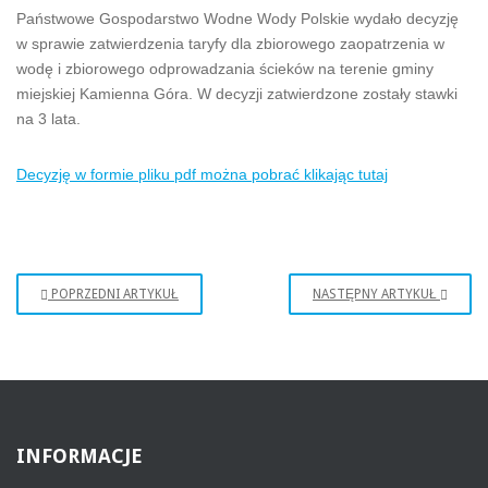
Państwowe Gospodarstwo Wodne Wody Polskie wydało decyzję
w sprawie zatwierdzenia taryfy dla zbiorowego zaopatrzenia w
wodę i zbiorowego odprowadzania ścieków na terenie gminy
miejskiej Kamienna Góra. W decyzji zatwierdzone zostały stawki
na 3 lata.
Decyzję w formie pliku pdf można pobrać klikając tutaj
POPRZEDNI ARTYKUŁ
NASTĘPNY ARTYKUŁ
INFORMACJE