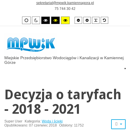
sekretariat@mpwik.kamiennagora.pl
75 744 30 42
Smaller
Larger
PLG_SYSTEM_
Default
Wygląd
Tryb
High
High
High
font
font
font
standardowy
nocny
contrast
contrast
contrast
black/white
black/yellow
yellow/black
mode.
mode.
mode.
Miejskie Przedsiębiorstwo Wodociągów i Kanalizacji w Kamiennej
Górze
Decyzja o taryfach
- 2018 - 2021
Super User
Kategoria:
Woda i ścieki
Opublikowano: 07 czerwiec 2018
Odsłony: 11752