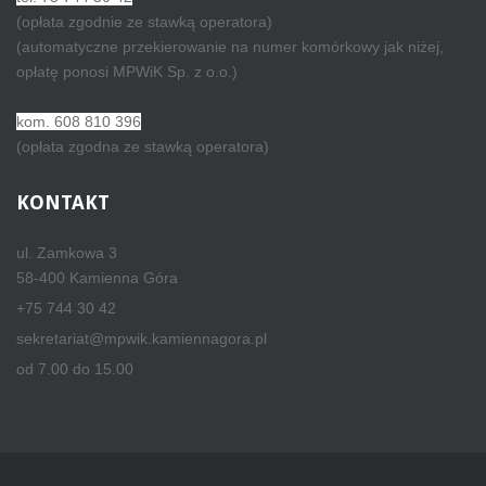
(opłata zgodnie ze stawką operatora)
(automatyczne przekierowanie na numer komórkowy jak niżej,
opłatę ponosi MPWiK Sp. z o.o.)
kom. 608 810 396
(opłata zgodna ze stawką operatora)
KONTAKT
ul. Zamkowa 3
58-400 Kamienna Góra
+75 744 30 42
sekretariat@mpwik.kamiennagora.pl
od 7.00 do 15.00