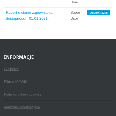
User
Raport o stanie zapewniania
Super
Odsłon: 2245
dostępności - 01.01.2021.
User
INFORMACJE
O Spółce
FIlm o MPWiK
Polityka plików cookies
Klauzula informacyjna