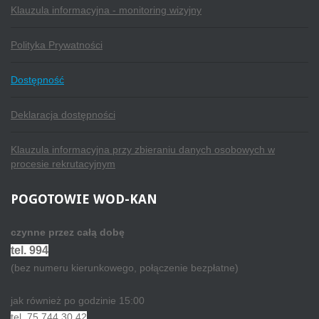
Klauzula informacyjna - monitoring wizyjny
Polityka Prywatności
Dostępność
Deklaracja dostępności
Klauzula informacyjna przy zbieraniu danych osobowych w
procesie rekrutacyjnym
POGOTOWIE
WOD-KAN
czynne przez całą dobę
tel. 994
(bez numeru kierunkowego, połączenie bezpłatne)
jak również po godzinie 15:00
tel. 75 744 30 42