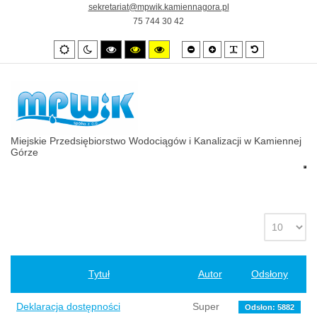
sekretariat@mpwik.kamiennagora.pl
75 744 30 42
Smaller
Larger
PLG_SYSTEM_
Default
Wygląd
Tryb
High
High
High
font
font
font
standardowy
nocny
contrast
contrast
contrast
black/white
black/yellow
yellow/black
mode.
mode.
mode.
Miejskie Przedsiębiorstwo Wodociągów i Kanalizacji w Kamiennej
Górze
Tytuł
Autor
Odsłony
Deklaracja dostępności
Super
Odsłon: 5882